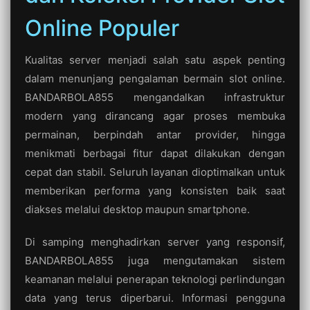
Online Populer
Kualitas server menjadi salah satu aspek penting
dalam menunjang pengalaman bermain slot online.
BANDARBOLA855 mengandalkan infrastruktur
modern yang dirancang agar proses membuka
permainan, berpindah antar provider, hingga
menikmati berbagai fitur dapat dilakukan dengan
cepat dan stabil. Seluruh layanan dioptimalkan untuk
memberikan performa yang konsisten baik saat
diakses melalui desktop maupun smartphone.
Di samping menghadirkan server yang responsif,
BANDARBOLA855 juga mengutamakan sistem
keamanan melalui penerapan teknologi perlindungan
data yang terus diperbarui. Informasi pengguna