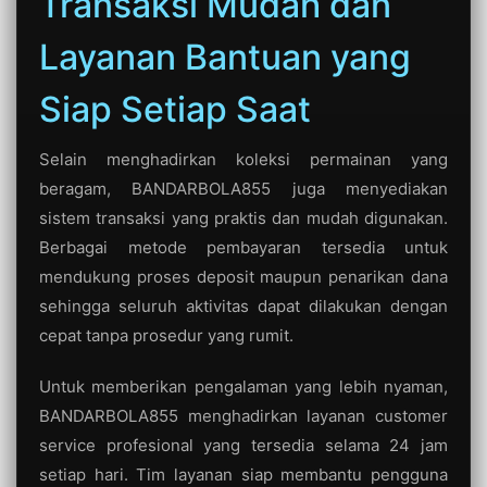
Transaksi Mudah dan
Layanan Bantuan yang
Siap Setiap Saat
Selain menghadirkan koleksi permainan yang
beragam, BANDARBOLA855 juga menyediakan
sistem transaksi yang praktis dan mudah digunakan.
Berbagai metode pembayaran tersedia untuk
mendukung proses deposit maupun penarikan dana
sehingga seluruh aktivitas dapat dilakukan dengan
cepat tanpa prosedur yang rumit.
Untuk memberikan pengalaman yang lebih nyaman,
BANDARBOLA855 menghadirkan layanan customer
service profesional yang tersedia selama 24 jam
setiap hari. Tim layanan siap membantu pengguna