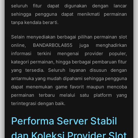
seluruh fitur dapat digunakan dengan lancar
sehingga pengguna dapat menikmati permainan
tanpa kendala berarti.
Selain menyediakan berbagai pilihan permainan slot
online, BANDARBOLA855 juga menghadirkan
informasi terkini mengenai provider populer,
kategori permainan, hingga berbagai pembaruan fitur
yang tersedia. Seluruh layanan disusun dengan
antarmuka yang mudah dipahami sehingga pengguna
dapat menemukan game favorit maupun mencoba
permainan terbaru melalui satu platform yang
terintegrasi dengan baik.
Performa Server Stabil
dan Koleksi Provider Slot