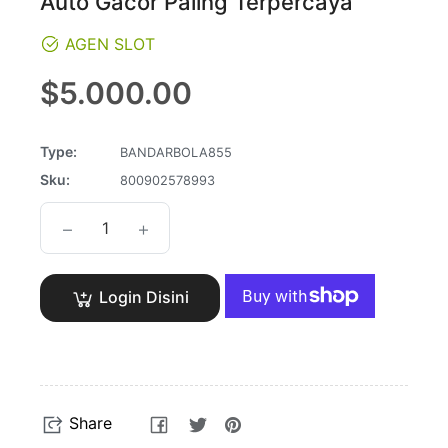
Auto Gacor Paling Terpercaya
AGEN SLOT
Regular
$5.000.00
price
Type:
BANDARBOLA855
Sku:
800902578993
−
+
Login Disini
Share
Tweet
Pin
Share
on
on
on