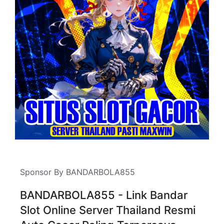
Sponsor By BANDARBOLA855
BANDARBOLA855 - Link Bandar
Slot Online Server Thailand Resmi